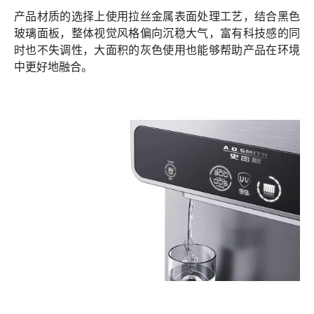
产品材质的选择上使用拉丝金属表面处理工艺，结合黑色
玻璃面板，整体视觉风格偏向沉稳大气，富有科技感的同
时也不失调性，大面积的灰色使用也能够帮助产品在环境
中更好地融合。