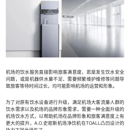
TOALL凸凹微信服务号
EN
机场的饮水服务直接影响旅客满意度，若是发生饮水安全
问题，或是机器供水量不足、需要频繁维护维修等问题导
致旅客等待时间过长，均可能影响机场的运营和形象。
为了对原有饮水设备进行升级，满足机场大客流量人群的
饮水需求以及机场的品牌形象需求，需要一种全面升级的
机场饮水方式，以帮助机场在品牌形象和旅客满意度上有
更大的提升，A.O.史密斯机场净饮机在TOALL凸凹设计的
协力下就此诞生了。