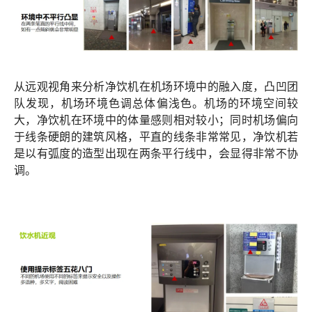
从远观视角来分析净饮机在机场环境中的融入度，凸凹团
队发现，机场环境色调总体偏浅色。机场的环境空间较
大，净饮机在环境中的体量感则相对较小；同时机场偏向
于线条硬朗的建筑风格，平直的线条非常常见，净饮机若
是以有弧度的造型出现在两条平行线中，会显得非常不协
调。