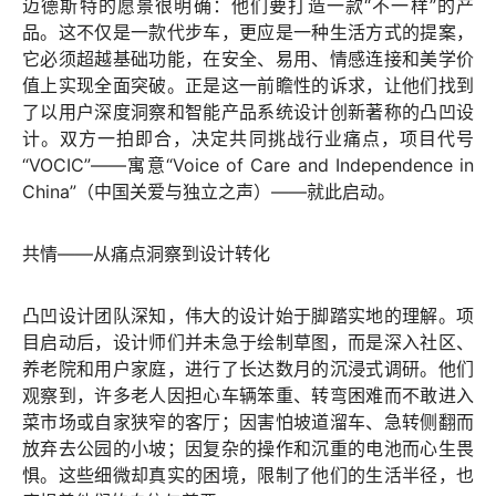
迈德斯特的愿景很明确：他们要打造一款“不一样”的产
品。这不仅是一款代步车，更应是一种生活方式的提案，
它必须超越基础功能，在安全、易用、情感连接和美学价
值上实现全面突破。正是这一前瞻性的诉求，让他们找到
了以用户深度洞察和智能产品系统设计创新著称的凸凹设
计。双方一拍即合，决定共同挑战行业痛点，项目代号
“VOCIC”——寓意“Voice of Care and Independence in
China”（中国关爱与独立之声）——就此启动。
共情——从痛点洞察到设计转化
凸凹设计团队深知，伟大的设计始于脚踏实地的理解。项
目启动后，设计师们并未急于绘制草图，而是深入社区、
养老院和用户家庭，进行了长达数月的沉浸式调研。他们
观察到，许多老人因担心车辆笨重、转弯困难而不敢进入
菜市场或自家狭窄的客厅；因害怕坡道溜车、急转侧翻而
放弃去公园的小坡；因复杂的操作和沉重的电池而心生畏
惧。这些细微却真实的困境，限制了他们的生活半径，也