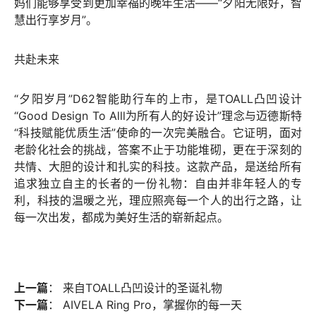
妈们能够享受到更加幸福的晚年生活——“夕阳无限好，智
慧出行享岁月”。
共赴未来
“夕阳岁月”D62智能助行车的上市，是TOALL凸凹设计
“Good Design To Alll为所有人的好设计”理念与迈德斯特
“科技赋能优质生活”使命的一次完美融合。它证明，面对
老龄化社会的挑战，答案不止于功能堆砌，更在于深刻的
共情、大胆的设计和扎实的科技。这款产品，是送给所有
追求独立自主的长者的一份礼物：自由并非年轻人的专
利，科技的温暖之光，理应照亮每一个人的出行之路，让
每一次出发，都成为美好生活的崭新起点。
上一篇
：
来自TOALL凸凹设计的圣诞礼物
下一篇
：
AIVELA Ring Pro，掌握你的每一天